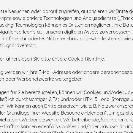
ste besuchen oder darauf zugreifen, autorisieren wir Dritte
 Skripte sowie andere Technologien und Analysedienste („Trac
racking-Technologien können es Dritten ermöglichen, Ihre Da
igationserlebnis auf unseren digitalen Assets zu verbessern
n maßgeschneidertes Nutzererlebnis zu gewährleisten, sowie
etrugsprävention.
fahren, lesen Sie bitte unsere Cookie-Richtlinie.
g werden wir Ihre E-Mail-Adresse oder andere personenbezo
n oder Werbenetzwerke weitergeben.
en für Sie bereitzustellen, können wir Cookies und/oder Ja
ießlich durchsichtiger GIFs) und/oder HTML5 Local Storage
n. Wir können auch Dritte einsetzen, wie z. B. Netzwerkinserente
r Grundlage Ihrer Website-Besuche einblenden), um gezielt
nbieter von Werbenetzwerken, Werbetreibende, Sponsoren und
-Traffics können ebenfalls Cookies und/oder JavaScript 