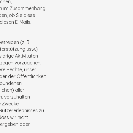
chen;
onen im Zusammenhang
den, ob Sie diese
diesen E-Mails.
treiben (z. B.
terstützung usw.).
drige Aktivitäten
agegen vorzugehen;
ere Rechte, unser
der der Öffentlichkeit
erbundenen
chen) aller
n, vorzuhalten
he Zwecke
Nutzererlebnisses zu
ass wir nicht
tergeben oder