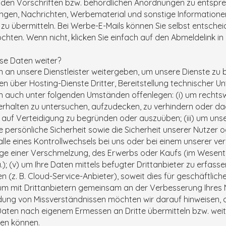
den Vorschriften bzw. behördlichen Anordnungen zu entspre
rungen, Nachrichten, Werbematerial und sonstige Informati
zu übermitteln. Bei Werbe-E-Mails können Sie selbst entschei
chten. Wenn nicht, klicken Sie einfach auf den Abmeldelink in 
se Daten weiter?
 an unsere Dienstleister weitergeben, um unsere Dienste zu be
 über Hosting-Dienste Dritter, Bereitstellung technischer Un
n auch unter folgenden Umständen offenlegen: (i) um rechtswi
erhalten zu untersuchen, aufzudecken, zu verhindern oder d
e auf Verteidigung zu begründen oder auszuüben; (iii) um uns
persönliche Sicherheit sowie die Sicherheit unserer Nutzer o
Falle eines Kontrollwechsels bei uns oder bei einem unserer v
 einer Verschmelzung, des Erwerbs oder Kaufs (im Wesentli
; (v) um Ihre Daten mittels befugter Drittanbieter zu erfasse
 (z. B. Cloud-Service-Anbieter), soweit dies für geschäftlic
 um mit Drittanbietern gemeinsam an der Verbesserung Ihres 
dung von Missverständnissen möchten wir darauf hinweisen, d
ten nach eigenem Ermessen an Dritte übermitteln bzw. wei
en können.