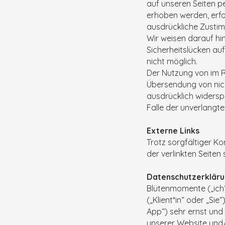
auf unseren Seiten p
erhoben werden, erfol
ausdrückliche Zustim
Wir weisen darauf hin
Sicherheitslücken auf
nicht möglich.
Der Nutzung von im R
Übersendung von nich
ausdrücklich widerspr
Falle der unverlangt
Externe Links
Trotz sorgfältiger Ko
der verlinkten Seiten
Datenschutzerklär
Blütenmomente („ich“
(„Klient*in“ oder „Si
App“) sehr ernst und 
unserer Website und/