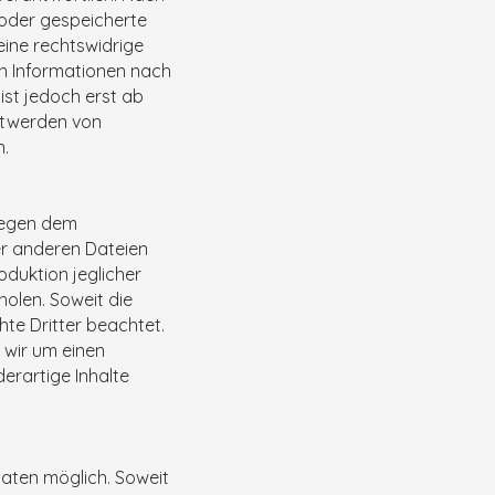
e oder gespeicherte
ine rechtswidrige
on Informationen nach
ist jedoch erst ab
ntwerden von
n.
liegen dem
er anderen Dateien
oduktion jeglicher
holen. Soweit die
hte Dritter beachtet.
 wir um einen
erartige Inhalte
aten möglich. Soweit