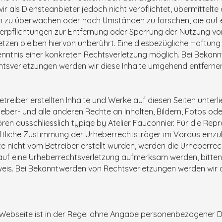
wir als Diensteanbieter jedoch nicht verpflichtet, übermittelt
n zu überwachen oder nach Umständen zu forschen, die auf e
 Verpflichtungen zur Entfernung oder Sperrung der Nutzung v
tzen bleiben hiervon unberührt. Eine diesbezügliche Haftung 
nntnis einer konkreten Rechtsverletzung möglich. Bei Bekan
tsverletzungen werden wir diese Inhalte umgehend entferne
etreiber erstellten Inhalte und Werke auf diesen Seiten unter
heber- und alle anderen Rechte an Inhalten, Bildern, Fotos od
en ausschliesslich typiqe by Atelier Fauconnier. Für die Repr
riftliche Zustimmung der Urheberrechtsträger im Voraus einzu
ite nicht vom Betreiber erstellt wurden, werden die Urheberrec
 auf eine Urheberrechtsverletzung aufmerksam werden, bitten
is. Bei Bekanntwerden von Rechtsverletzungen werden wir d
.
 Webseite ist in der Regel ohne Angabe personenbezogener D