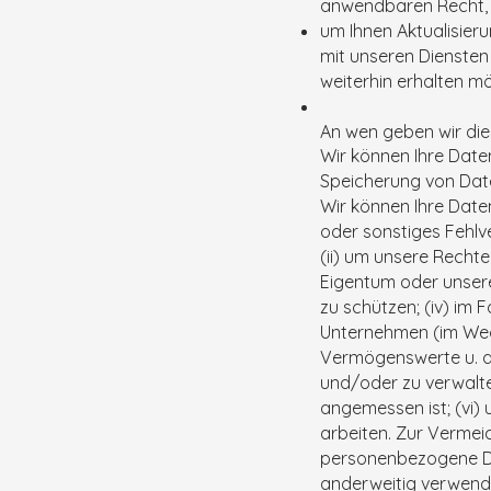
anwendbaren Recht, 
um Ihnen Aktualisie
mit unseren Diensten 
weiterhin erhalten mö
An wen geben wir die
Wir können Ihre Daten
Speicherung von Daten
Wir können Ihre Date
oder sonstiges Fehlv
(ii) um unsere Recht
Eigentum oder unsere 
zu schützen; (iv) im 
Unternehmen (im Wege
Vermögenswerte u. a.)
und/oder zu verwalten
angemessen ist; (vi)
arbeiten. Zur Vermei
personenbezogene Da
anderweitig verwend