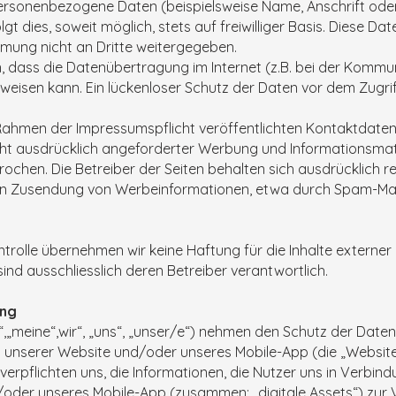
ersonenbezogene Daten (beispielsweise Name, Anschrift ode
gt dies, soweit möglich, stets auf freiwilliger Basis. Diese D
mung nicht an Dritte weitergegeben.
, dass die Datenübertragung im Internet (z.B. bei der Kommun
weisen kann. Ein lückenloser Schutz der Daten vor dem Zugriff
ahmen der Impressumspflicht veröffentlichten Kontaktdaten 
t ausdrücklich angeforderter Werbung und Informationsmater
ochen. Die Betreiber der Seiten behalten sich ausdrücklich re
en Zusendung von Werbeinformationen, etwa durch Spam-Mail
ntrolle übernehmen wir keine Haftung für die Inhalte externer L
 sind ausschliesslich deren Betreiber verantwortlich.
ung
,„meine“,wir“, „uns“, „unser/e“) nehmen den Schutz der Daten
e“) unserer Website und/oder unseres Mobile-App (die „Website
verpflichten uns, die Informationen, die Nutzer uns in Verbin
oder unseres Mobile-App (zusammen: „digitale Assets“) zur V