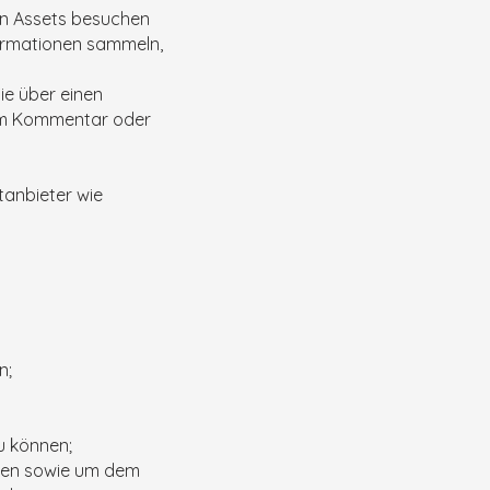
len Assets besuchen
formationen sammeln,
Sie über einen
nem Kommentar oder
ttanbieter wie
n;
u können;
tzen sowie um dem